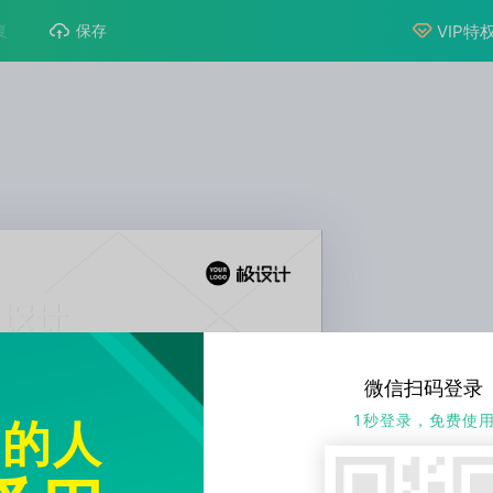
VIP特
复
保存
微信扫码登录
1秒登录，免费使
图的人
早
只要在路上