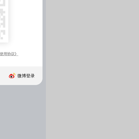
获取验证
确 定
使用协议》
已阅读并同意
《极设计网络服务使用协议
微博登录
早
只要在路上
就没有到不了的远方
未来,你只需要比一个人更好
那便是现在的自己
安