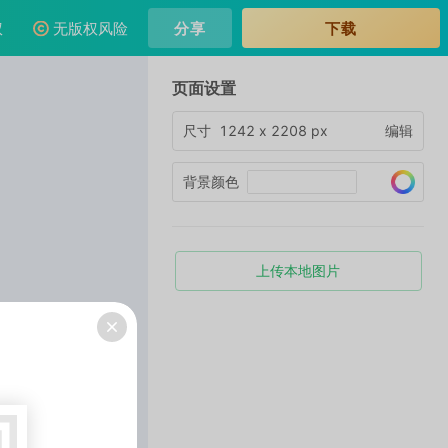
权
无版权风险
分享
下载
页面设置
尺寸
1242
x
2208
px
编辑
背景
颜色
上传本地图片
手机验证码登录
用
1秒登录，免费使用