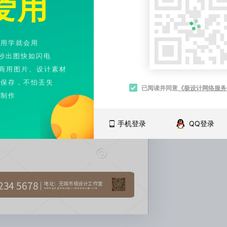
就没有到不了的远方
未来,你只需要比一个人更好
那便是现在的自己
爱用
安
不用学就会用
秒出图快如闪电
可商用图片、设计素材
端保存，不怕丢失
已阅读并同意
《极设计网络服务
线制作
手机登录
QQ登录
234 5678
︱
地址：无锡市极设计工作室
无锡市经开区极设计路123号极设计大厦123号