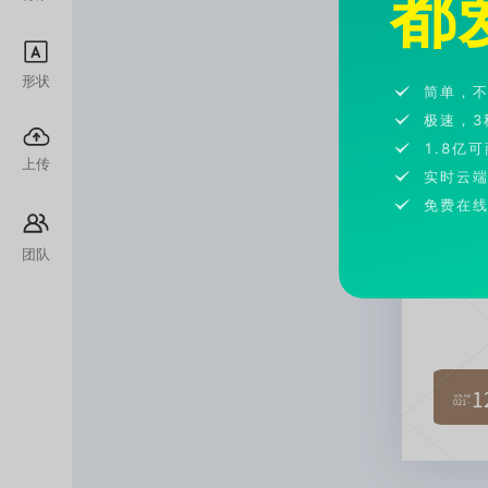
都
形状
简单，
极速，3
1.8亿
上传
实时云
免费在
团队
1
VIPLINE
021-