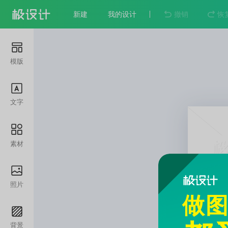
新建
我的设计
撤销
恢
模版
文字
素材
照片
做
背景